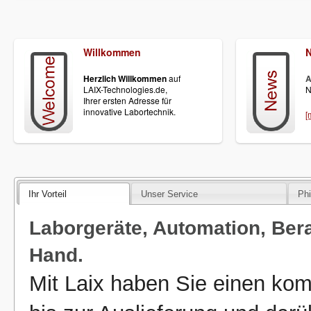
Willkommen
Herzlich Willkommen
auf
A
LAIX-Technologies.de,
N
Ihrer ersten Adresse für
innovative Labortechnik.
[
Ihr Vorteil
Unser Service
Phi
Laborgeräte, Automation, Bera
Hand.
Mit Laix haben Sie einen ko